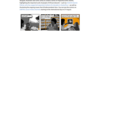
Leia a matéria:
https://www.unfpa.org/events/int
ernational-day-people-african-
descent
Alma Preta Jornalismo