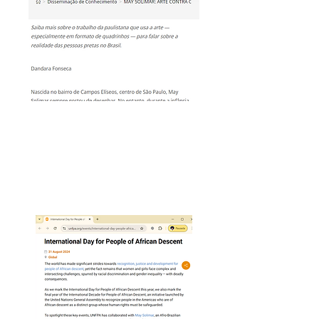
Leia a matéria:
https://institutodacor.ong.br/may
-solimar-arte-contra-o-racismo/
UNFPA (ONU)