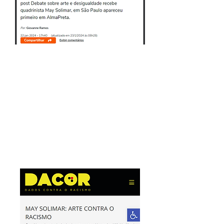
Leia a matéria:
https://www.terra.com.br/nos/de
bate-sobre-arte-e-desigualdade-
recebe-quadrinista-may-
solimar-em-sao-
paulo,b6001aaf2e0f0c354519d7f244
32c1a55s0twnhj.html
DACOR