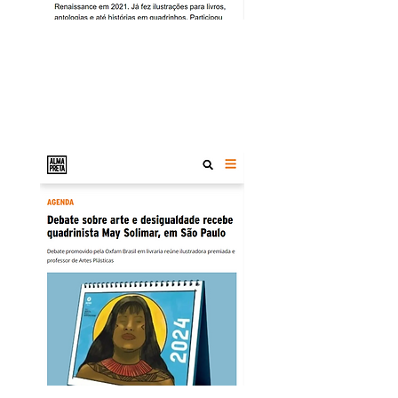
Leia a matéria:
https://www.oxfam.org.br/may-
solimar/
Alma Preta Jornalismo