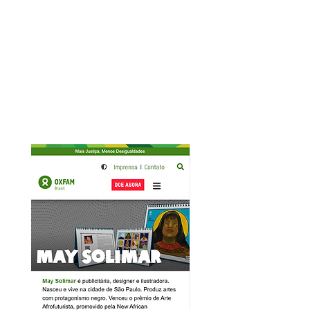
Falando um pouco do meu
trabalho em uma entrevista para
o Alma Preta.
Oxfam