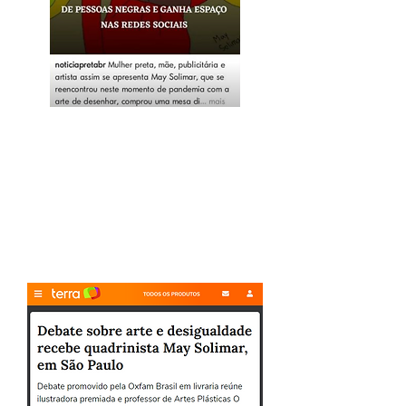
Leia a matéria:
https://noticiapreta.com.br/public
itaria-produz-ilustracoes-de-
pessoas-negras-e-ganha-espaco-
nas-redes-sociais/
Portal Terra